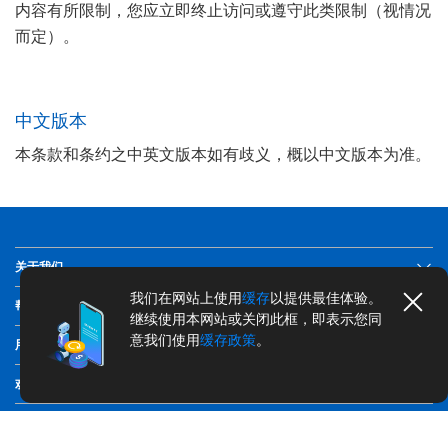
内容有所限制，您应立即终止访问或遵守此类限制（视情况
而定）。
中文版本
本条款和条约之中英文版本如有歧义，概以中文版本为准。
关于我们
我们在网站上使用
缓存
以提供最佳体验。
帮助
继续使用本网站或关闭此框，即表示您同
意我们使用
缓存政策
。
用户须知
欢迎访问企业服务小程序
沪ICP备11029407号-3 | 版权©2026大华银行（中国）有限公司 | 注册号
913100006694147236 | 保留一切权利 | IPv6